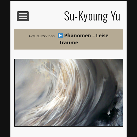
BIOGRAFIE
ARBEITEN
PROJEKTE
KONTAKT
ATELIER
START
TEXTE
Su-Kyoung Yu
Phänomen – Leise
AKTUELLES VIDEO:
Träume