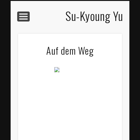
BIOGRAFIE
ARBEITEN
PROJEKTE
KONTAKT
ATELIER
START
TEXTE
Su-Kyoung Yu
Auf dem Weg